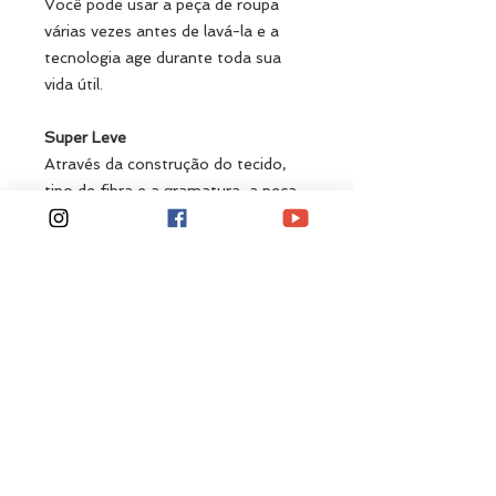
Você pode usar a peça de roupa
várias vezes antes de lavá-la e a
tecnologia age durante toda sua
vida útil.
Super Leve
Através da construção do tecido,
tipo de fibra e a gramatura, a peça
pesa aproximadamente 30% a
menos que tecidos convencionais.
Garantindo o toque macio e
confortável. Ideal para melhor
performance para atividades físicas.
Elasticidade
Tecido de microfibra de poliamida
com elastano. As fibras
elastoméricas possuem grande
elasticidade (podem atingir até 5