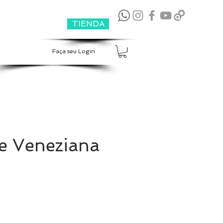
TIENDA
Faça seu Login
e Veneziana
o